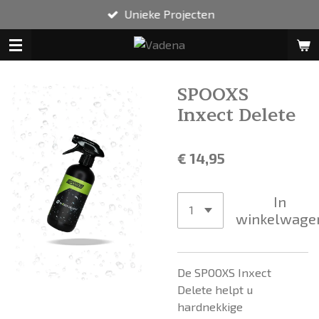
Unieke Projecten
Ga
direct
naar
de
hoofdinhoud
SPOOXS
Inxect Delete
€ 14,95
In
winkelwage
De SPOOXS Inxect
Delete helpt u
hardnekkige