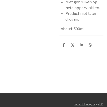
Niet gebruiken op
hete oppervlakken.
Product niet laten
drogen.
Inhoud: 500ml
D
D
S
D
e
e
h
e
l
e
a
l
e
l
r
e
n
e
n
Select Language
▼