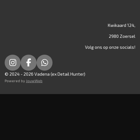
Kwikaard 124,
2980 Zoersel
Volg ons op onze socials!
I
F
W
n
a
h
© 2024 - 2026 Vadena (ex Detail Hunter)
s
c
a
Powered by
JouwWeb
t
e
t
a
b
s
g
o
A
r
o
p
a
k
p
m