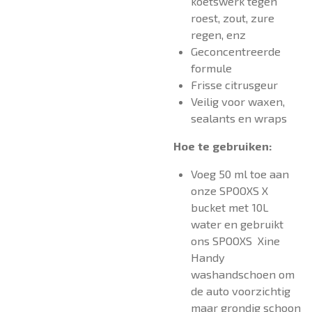
koetswerk tegen
roest, zout, zure
regen, enz
Geconcentreerde
formule
Frisse citrusgeur
Veilig voor waxen,
sealants en wraps
Hoe te gebruiken:
Voeg 50 ml toe aan
onze SPOOXS X
bucket met 10L
water en gebruikt
ons SPOOXS Xine
Handy
washandschoen om
de auto voorzichtig
maar grondig schoon