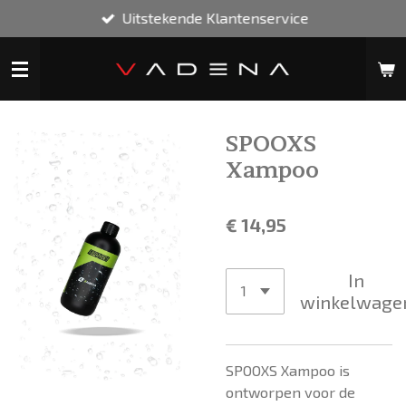
Uitstekende Klantenservice
Ga
direct
naar
de
hoofdinhoud
SPOOXS
Xampoo
€ 14,95
In
winkelwage
SPOOXS Xampoo is
ontworpen voor de