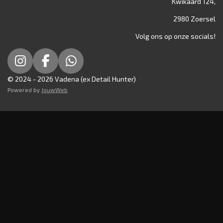
Kwikaard 124,
2980 Zoersel
Volg ons op onze socials!
I
F
W
n
a
h
© 2024 - 2026 Vadena (ex Detail Hunter)
s
c
a
Powered by
JouwWeb
t
e
t
a
b
s
g
o
A
r
o
p
a
k
p
m